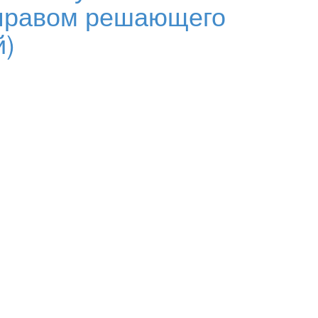
 с правом решающего
й)