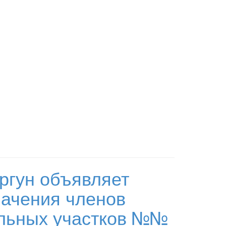
ргун объявляет
начения членов
ельных участков №№