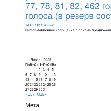
77, 78, 81, 82, 462 
голоса (в резерв со
14.01.2025
Айшат
Информационное сообщение о приеме предложений 
Январь 2025
Пн
Вт
Ср
Чт
Пт
Сб
Вс
1
2
3
4
5
6
7
8
9
10
11
12
13
14
15
16
17
18
19
20
21
22
23
24
25
26
27
28
29
30
31
« Дек
Май »
Мета