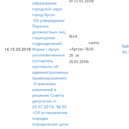
от 15.03.2018г
образовании
городской округ
город Аргун.
Об утверждении
Перечня
должностных лиц
№14
структурных
подразделений
газета
№89
14.
15.03.2018
Мэрии г.Аргун
«Аргун» №19-
30.
уполномоченных
20 от
составлять
26.03.2018г
протоколы об
административных
правонарушениях
О внесении
изменений в
решение Совета
депутатов от
23.07.2013г. № 55
«Об установлении
порядка
определения цены