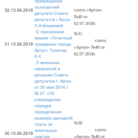
прекращении
полномочий
32.
13.06.2018
газета «Аргун»
депутата Совета
№40 от
депутатов г.Аргун
02.07.2018г.
Х.А.Бешиевой
О присвоении
№31
звания «Почетный
газета
31.
13.06.2018
гражданин города
«Аргун» №40 от
Аргун» Тухигову
02.07.2018г.
К.Х.
О внесении
изменений в
решение Совета
депутатов г. Аргун
от 30 мая 2016 г.
№ 27 «Об
утверждении
порядка
определения
размера арендной
платы за
№30
земельные
газета
30.
13.06.2018
участки,
«Аргун» №40 от