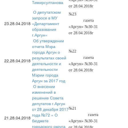
Тимирсултанова
от 28.04.2018г
О депутатском
№23
запросе в МУ
газета
23.
28.04.2018
«Департамент
«Аргун» №30-31
образования
от 28.04.2018г
г.Аргун»
Об утверждении
отчета Мэра
города Аргун о
№22
результатах своей
газета
22.
28.04.2018
деятельности и
«Аргун» №30-31
деятельности
от 28.04.2018г
Мэрии города
Аргун за 2017 год
О внесении
изменений в
решение Совета
депутатов г.Аргун
от 28 декабря 2017
№21
года №72 « О
газета
21.
28.04.2018
бюджете
«Аргун» №30-31
городского округа
от 28.04.2018г