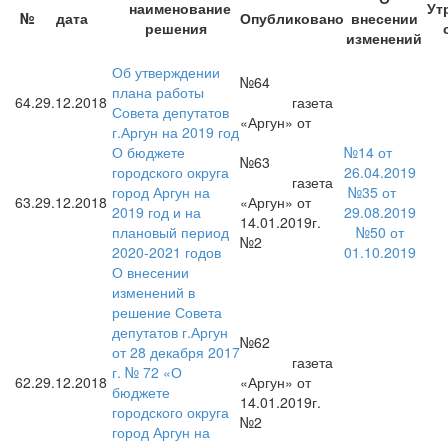
наименование
Ут
№
дата
Опубликовано
внесении
решения
изменений
Об утверждении
№64
плана работы
64.
29.12.2018
г
азета
Совета депутатов
«Аргун» от
г.Аргун на 2019 год
О бюджете
№14 от
№63
городского округа
26.04.2019
газета
город Аргун на
№35 от
63.
29.12.2018
«Аргун» от
2019 год и на
29.08.2019
14.01.2019г.
плановый период
№50 от
№2
2020-2021 годов
01.10.2019
О внесении
изменений в
решение Совета
депутатов г.Аргун
№62
от 28 декабря 2017
газета
г. № 72 «О
62.
29.12.2018
«Аргун» от
бюджете
14.01.2019г.
городского округа
№2
город Аргун на