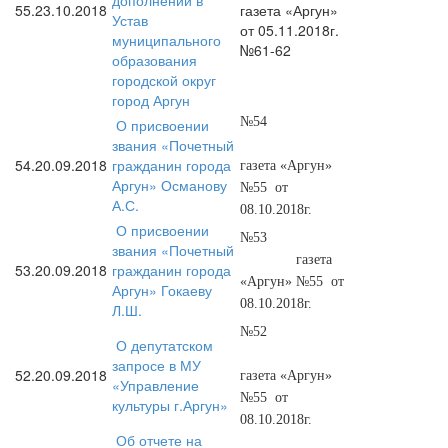
дополнений в
55.
23.10.2018
газета «Аргун»
Устав
от 05.11.2018г.
муниципального
№61-62
образования
городской округ
город Аргун
№54
О присвоении
звания «Почетный
54.
20.09.2018
гражданин города
газета «Аргун»
Аргун» Османову
№55
от
А.С.
08.10.2018г.
О присвоении
№53
звания «Почетный
газета
53.
20.09.2018
гражданин города
«Аргун» №55
от
Аргун» Гокаеву
08.10.2018г.
Л.Ш.
№52
О депутатском
запросе в МУ
52.
20.09.2018
газета «Аргун»
«Управление
№55
от
культуры г.Аргун»
08.10.2018г.
Об отчете на