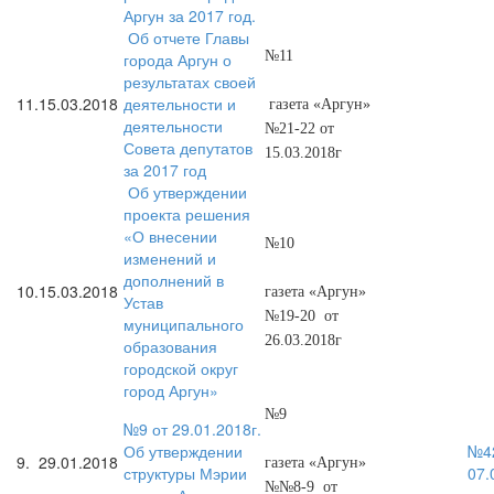
Аргун за 2017 год.
Об отчете Главы
№11
города Аргун о
результатах своей
11.
15.03.2018
деятельности и
газета «Аргун»
деятельности
№21-22 от
Совета депутатов
15.03.2018г
за 2017 год
Об утверждении
проекта решения
«О внесении
№10
изменений и
дополнений в
10.
15.03.2018
газета «Аргун»
Устав
№19-20 от
муниципального
26.03.2018г
образования
городской округ
город Аргун»
№9
№9 от 29.01.2018г.
Об утверждении
№42
9.
29.01.2018
газета «Аргун»
структуры Мэрии
07.
№№8-9 от