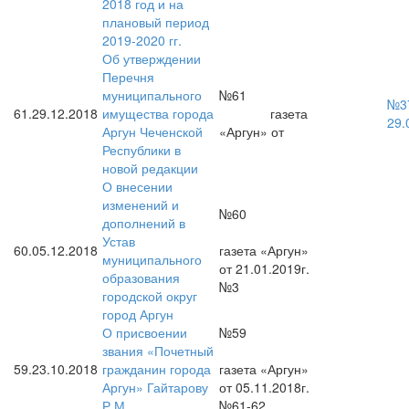
2018 год и на
плановый период
2019-2020 гг.
Об утверждении
Перечня
муниципального
№61
№37
61.
29.12.2018
имущества города
газета
29.
Аргун Чеченской
«Аргун» от
Республики в
новой редакции
О внесении
изменений и
№60
дополнений в
Устав
60.
05.12.2018
газета «Аргун»
муниципального
от 21.01.2019г.
образования
№3
городской округ
город Аргун
О присвоении
№59
звания «Почетный
59.
23.10.2018
гражданин города
газета «Аргун»
Аргун» Гайтарову
от 05.11.2018г.
Р.М.
№61-62