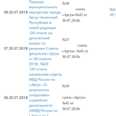
Перечня
№38
муниципального
№61
газета
38.
20.07.2018
имущества города
05.
«Аргун»№45 от
Аргун Чеченской
30.07.2018г.
Республики в
новой редакции
Об отчете на
депутатский
№37
запрос по
газета
37.
20.07.2018
решению Совета
«Аргун» №45 от
депутатов г.Аргун
30.07.2018г.
от 28 апреля
2018г. №23
Об отчете
начальника отдела
МВД России по
г.Аргун «О
№36
результатах
оперативно-
36.
20.07.2018
газета «Аргун»
служебной
№45 от
деятельности
30.07.2018г.
ОМВД России по
г.Аргун за 1