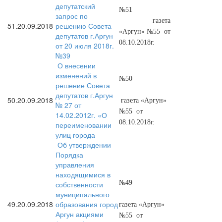
депутатский
№51
запрос по
газета
51.
20.09.2018
решению Совета
«Аргун» №55 от
депутатов г.Аргун
08.10.2018г.
от 20 июля 2018г.
№39
О внесении
изменений в
№50
решение Совета
депутатов г.Аргун
50.
20.09.2018
газета «Аргун»
№ 27 от
№55 от
14.02.2012г. «О
08.10.2018г.
переименовании
улиц города
Об утверждении
Порядка
управления
находящимися в
№49
собственности
муниципального
49.
20.09.2018
образования город
газета «Аргун»
Аргун акциями
№55 от