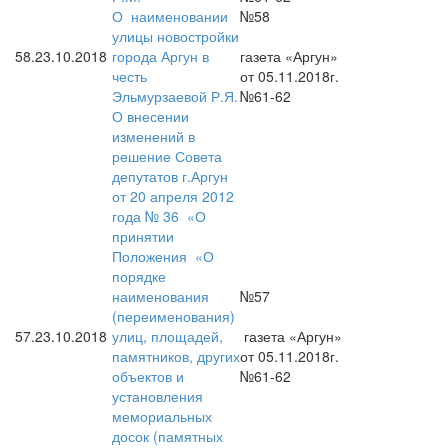
О наименовании
№58
улицы новостройки
58.
23.10.2018
города Аргун в
газета «Аргун»
честь
от 05.11.2018г.
Эльмурзаевой Р.Я.
№61-62
О внесении
изменений в
решение Совета
депутатов г.Аргун
от 20 апреля 2012
года № 36 «О
принятии
Положения «О
порядке
наименования
№57
(переименования)
57.
23.10.2018
улиц, площадей,
газета «Аргун»
памятников, других
от 05.11.2018г.
объектов и
№61-62
установления
мемориальных
досок (памятных