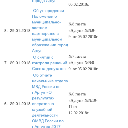
города Аргун
05.02.2018г.
Об утверждении
Положения о
муниципально-
№8 газета
частном
8.
29.01.2018
«Аргун» №№8-
партнерстве в
9 от 05.02.2018г.
муниципальном
образовании город
Аргун
О снятии с
№7 газета
7.
29.01.2018
контроля решений
«Аргун» №№8-
Совета депутатов
9 от 05.02.2018г.
Об отчете
начальника отдела
МВД России по
г.Аргун «О
№6 газета
результатах
«Аргун» №№10-
6.
29.01.2018
оперативно-
11 от
служебной
12.02.2018г.
деятельности
ОМВД России по
г.Аргун за 2017