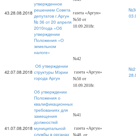
утвержденное
решением Совета
№38
43.
28.08.2018
газета «Аргун»
депутатов г.Аргун
03.
№50 от
№ 36 от 20 апреля
10.09.2018г.
2010года «Об
утверждении
Положения «О
земельном
налоге»
№42
Об утверждении
№21
42.
07.08.2018
структуры Мэрии
газета «Аргун»
28.
города Аргун
№50 от
10.09.2018г.
Об утверждении
Положения о
квалификационных
требованиях для
№41
замещения
должностей
41.
07.08.2018
муниципальной
газета «Аргун»
службы в органах
№48 от