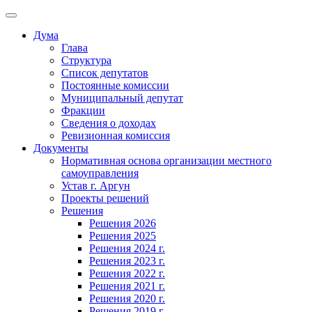
Skip
to
Дума
content
Глава
Структура
Список депутатов
Постоянные комиссии
Муниципальный депутат
Фракции
Сведения о доходах
Ревизионная комиссия
Документы
Нормативная основа организации местного
самоуправления
Устав г. Аргун
Проекты решений
Решения
Решения 2026
Решения 2025
Решения 2024 г.
Решения 2023 г.
Решения 2022 г.
Решения 2021 г.
Решения 2020 г.
Решения 2019 г.